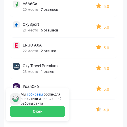
АйАйСи
5.0
20 место
7 отзывов
OxySport
5.0
21 место
6 отзывов
ERGO AXA
5.0
22 место
2 отзыва
Oxy Travel Premium
5.0
23 место
1 отзыв
УралСиб
5.0
24 место
1 отзыв
Мы
собираем
cookie для
аналитики и правильной
работы
сайта
МАКС
4.9
Окей
25 место
15 отзывов