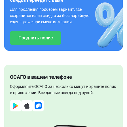
Скидка переедет с вами
Для продления подберём вариант, где
сохранится ваша скидка за безаварийную
езду — даже при смене компании.
Продлить полис
ОСАГО в вашем телефоне
Оформляйте ОСАГО за несколько минут и храните полис
в приложении. Все данные всегда под рукой.