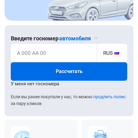
Введите госномер
автомобиля
А 000 АА 00
RUS
Рассчитать
У меня нет госномера
Если вы ранее покупали у нас, то можно
продлить полис
за пару кликов