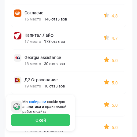
Согласие
4.8
16 место
146 отзывов
Капитал Лайф
4.7
17 место
173 отзыва
Georgia assistance
5.0
18 место
30 отзывов
Д2 Страхование
5.0
19 место
10 отзывов
АйАйСи
Мы
собираем
cookie для
5.0
аналитики и правильной
20 место
7 отзывов
работы
сайта
Окей
OxySport
5.0
21 место
6 отзывов