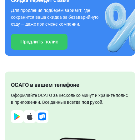
Скидка переедет с вами
Для продления подберём вариант, где
сохранится ваша скидка за безаварийную
езду — даже при смене компании.
Продлить полис
ОСАГО в вашем телефоне
Оформляйте ОСАГО за несколько минут и храните полис
в приложении. Все данные всегда под рукой.