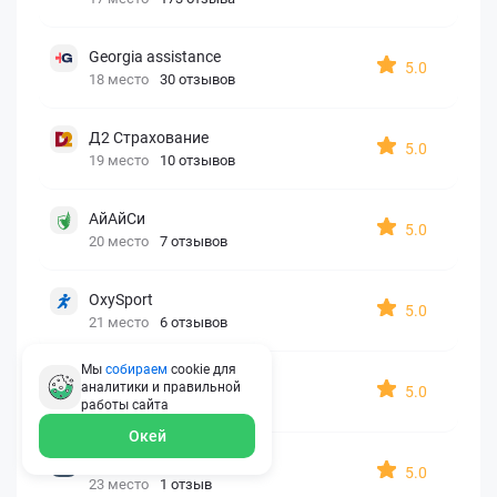
Georgia assistance
5.0
18 место
30 отзывов
Д2 Страхование
5.0
19 место
10 отзывов
АйАйСи
5.0
20 место
7 отзывов
OxySport
5.0
21 место
6 отзывов
Мы
собираем
cookie для
ERGO AXA
аналитики и правильной
5.0
22 место
2 отзыва
работы
сайта
Окей
Oxy Travel Premium
5.0
23 место
1 отзыв