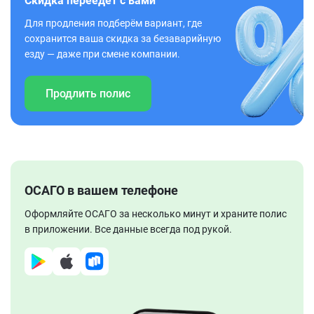
Скидка переедет с вами
Для продления подберём вариант, где
сохранится ваша скидка за безаварийную
езду — даже при смене компании.
Продлить полис
ОСАГО в вашем телефоне
Оформляйте ОСАГО за несколько минут и храните полис
в приложении. Все данные всегда под рукой.