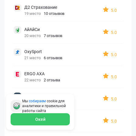
Д2 Страхование
5.0
19 место
10 отзывов
АйАйСи
5.0
20 место
7 отзывов
OxySport
5.0
21 место
6 отзывов
ERGO AXA
5.0
22 место
2 отзыва
Oxy Travel Premium
5.0
Мы
собираем
cookie для
23 место
1 отзыв
аналитики и правильной
работы
сайта
УралСиб
Окей
5.0
24 место
1 отзыв