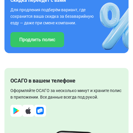
Скидка переедет с вами
Для продления подберём вариант, где
сохранится ваша скидка за безаварийную
езду — даже при смене компании.
Продлить полис
ОСАГО в вашем телефоне
Оформляйте ОСАГО за несколько минут и храните полис
в приложении. Все данные всегда под рукой.