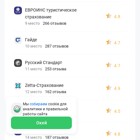
ЕВРОИНС туристическое
4.8
страхование
9 место
266 отзывов
Гайде
4.7
10 место
287 отзывов
Русский Стандарт
4.7
11 место
253 отзыва
Zetta-Страхование
4.9
12 место
162 отзыва
Мы
собираем
cookie для
СберСтрахование
аналитики и правильной
4.5
работы
сайта
13 место
326 отзывов
Окей
Евроинс
4.8
14 место
187 отзывов