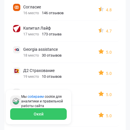
Согласие
4.8
16 место
146 отзывов
Капитал Лайф
4.7
17 место
173 отзыва
Georgia assistance
5.0
18 место
30 отзывов
Д2 Страхование
5.0
19 место
10 отзывов
АйАйСи
5.0
Мы
собираем
cookie для
20 место
7 отзывов
аналитики и правильной
работы
сайта
OxySport
Окей
5.0
21 место
6 отзывов