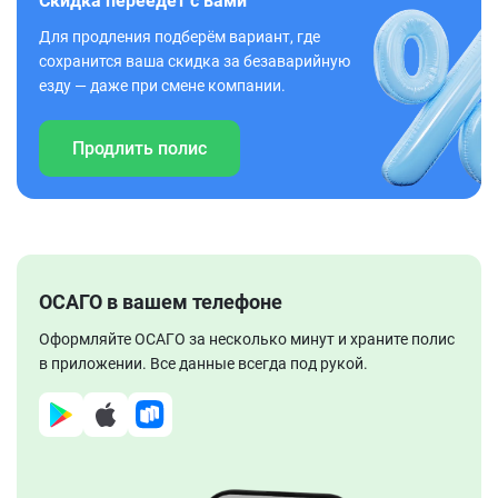
Скидка переедет с вами
Для продления подберём вариант, где
сохранится ваша скидка за безаварийную
езду — даже при смене компании.
Продлить полис
ОСАГО в вашем телефоне
Оформляйте ОСАГО за несколько минут и храните полис
в приложении. Все данные всегда под рукой.