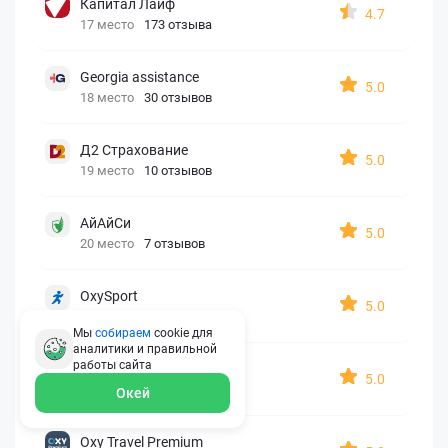
Капитал Лайф
4.7
17 место
173 отзыва
Georgia assistance
5.0
18 место
30 отзывов
Д2 Страхование
5.0
19 место
10 отзывов
АйАйСи
5.0
20 место
7 отзывов
OxySport
5.0
21 место
6 отзывов
Мы
собираем
cookie для
аналитики и правильной
работы
сайта
ERGO AXA
5.0
22 место
2 отзыва
Окей
Oxy Travel Premium