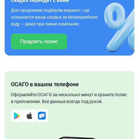
Скидка переедет с вами
Для продления подберём вариант, где
сохранится ваша скидка за безаварийную
езду — даже при смене компании.
Продлить полис
ОСАГО в вашем телефоне
Оформляйте ОСАГО за несколько минут и храните полис
в приложении. Все данные всегда под рукой.