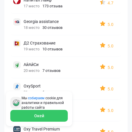
4.7
17 место
173 отзыва
Georgia assistance
5.0
18 место
30 отзывов
Д2 Страхование
5.0
19 место
10 отзывов
АйАйСи
5.0
20 место
7 отзывов
OxySport
5.0
21 место
6 отзывов
Мы
собираем
cookie для
аналитики и правильной
ERGO AXA
работы
сайта
5.0
22 место
2 отзыва
Окей
Oxy Travel Premium
5.0