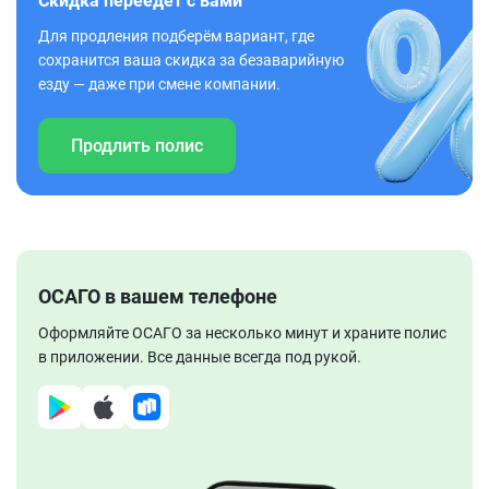
Скидка переедет с вами
Для продления подберём вариант, где
сохранится ваша скидка за безаварийную
езду — даже при смене компании.
Продлить полис
ОСАГО в вашем телефоне
Оформляйте ОСАГО за несколько минут и храните полис
в приложении. Все данные всегда под рукой.