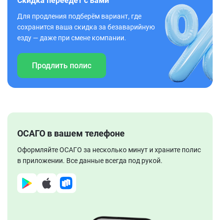
Скидка переедет с вами
Для продления подберём вариант, где
сохранится ваша скидка за безаварийную
езду — даже при смене компании.
Продлить полис
ОСАГО в вашем телефоне
Оформляйте ОСАГО за несколько минут и храните полис
в приложении. Все данные всегда под рукой.