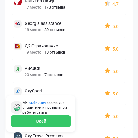
Капитал Лайф
4.7
17 место
173 отзыва
Georgia assistance
5.0
18 место
30 отзывов
Д2 Страхование
5.0
19 место
10 отзывов
АйАйСи
5.0
20 место
7 отзывов
OxySport
5.0
21 место
6 отзывов
Мы
собираем
cookie для
аналитики и правильной
работы
сайта
ERGO AXA
5.0
22 место
2 отзыва
Окей
Oxy Travel Premium