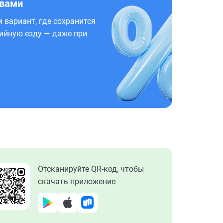
 вами
 вариант, где сохранится
ийную езду — даже при
Отсканируйте QR-код, чтобы
скачать приложение