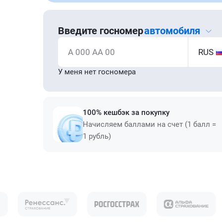
Введите госномер
автомобиля
А 000 АА 00
RUS
У меня нет госномера
100% кешбэк за покупку
Начисляем баллами на счет (1 балл =
1 рубль)