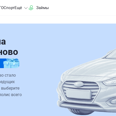
ГО
Спорт
Ещё
Займы
на
ново
во стало
ведущих
 выберите
полис всего