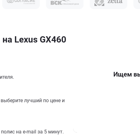
 на Lexus GX460
ителя.
выберите лучший по цене и
олис на e-mail за 5 минут.