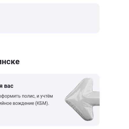
инске
я вас
оформить полис, и учтём
ийное вождение (КБМ).