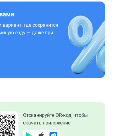
 вами
 вариант, где сохранится
ийную езду — даже при
Отсканируйте QR-код, чтобы
скачать приложение