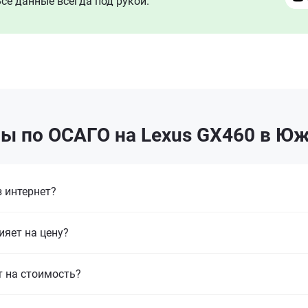
се данные всегда под рукой.
ы по ОСАГО на Lexus GX460 в Ю
 интернет?
ияет на цену?
т на стоимость?