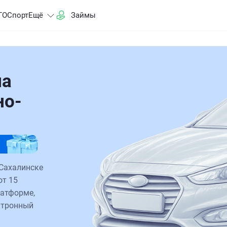
ГО
Спорт
Ещё
Займы
на
но-
Сахалинске
от 15
латформе,
ктронный