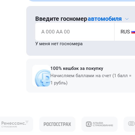
Введите госномер
автомобиля
А 000 АА 00
RUS
У меня нет госномера
100% кешбэк за покупку
Начисляем баллами на счет (1 балл =
1 рубль)