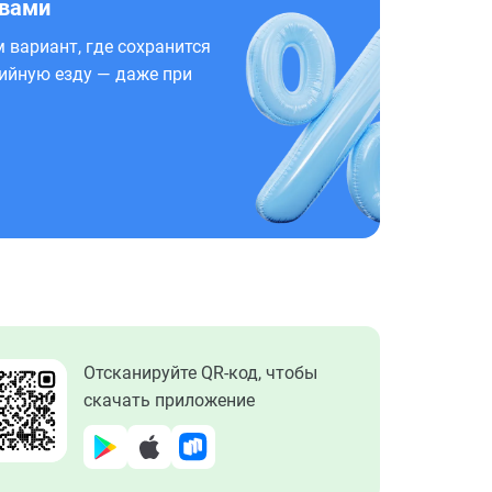
 вами
 вариант, где сохранится
ийную езду — даже при
Отсканируйте QR-код, чтобы
скачать приложение