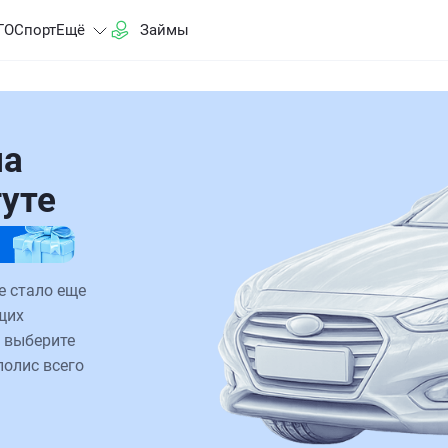
ГО
Спорт
Ещё
Займы
на
гуте
е стало еще
щих
 выберите
полис всего