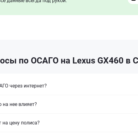
се данные всегда под рукой.
осы по ОСАГО на Lexus GX460 в 
ГО через интернет?
 на нее влияет?
т на цену полиса?