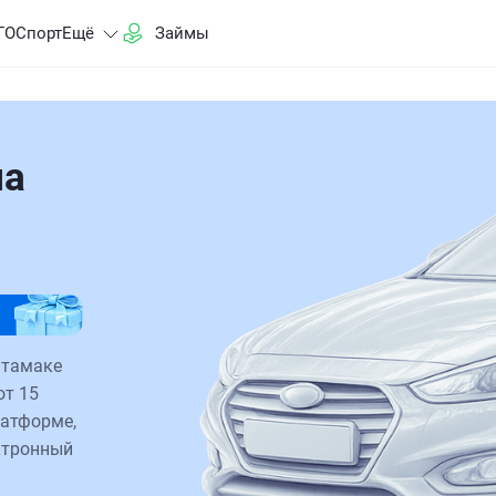
ГО
Спорт
Ещё
Займы
на
итамаке
от 15
латформе,
ктронный