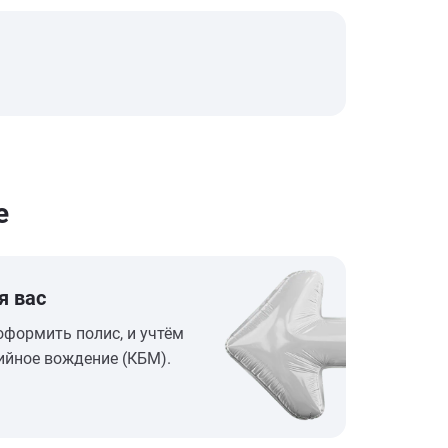
е
я вас
оформить полис, и учтём
ийное вождение (КБМ).