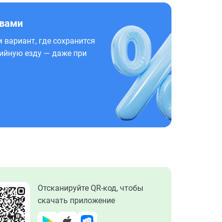
 вами
 вариант, где сохранится
ийную езду — даже при
Отсканируйте QR-код, чтобы
скачать приложение