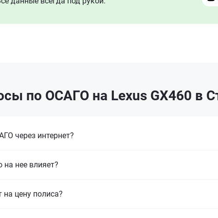
се данные всегда под рукой.
осы по ОСАГО на Lexus GX460 в С
ГО через интернет?
 на нее влияет?
т на цену полиса?