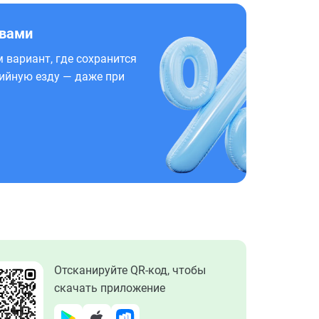
 вами
 вариант, где сохранится
ийную езду — даже при
Отсканируйте QR-код, чтобы
скачать приложение