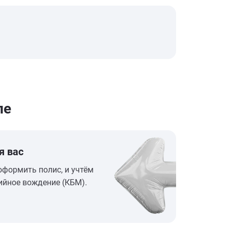
ле
я вас
оформить полис, и учтём
ийное вождение (КБМ).