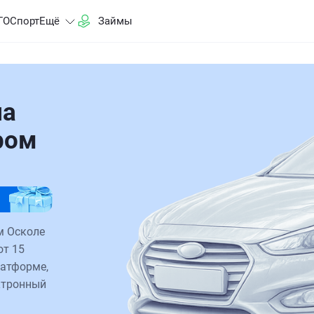
ГО
Спорт
Ещё
Займы
на
ром
м Осколе
от 15
латформе,
ктронный