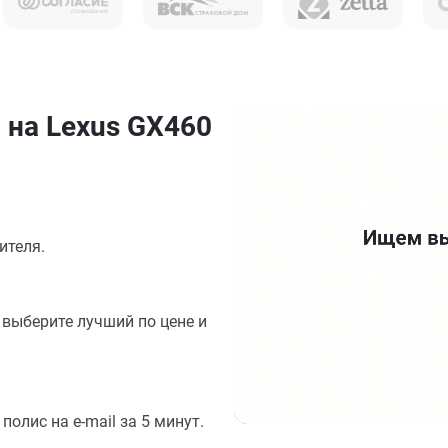
 на Lexus GX460
ителя.
выберите лучший по цене и
олис на e-mail за 5 минут.