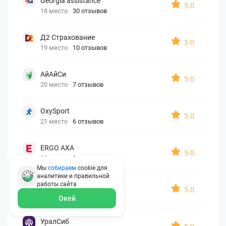
Georgia assistance
5.0
18 место
30 отзывов
Д2 Страхование
5.0
19 место
10 отзывов
АйАйСи
5.0
20 место
7 отзывов
OxySport
5.0
21 место
6 отзывов
ERGO AXA
5.0
22 место
2 отзыва
Мы
собираем
cookie для
аналитики и правильной
Oxy Travel Premium
работы
сайта
5.0
23 место
1 отзыв
Окей
УралСиб