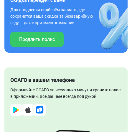
Скидка переедет с вами
Для продления подберём вариант, где
сохранится ваша скидка за безаварийную
езду — даже при смене компании.
Продлить полис
ОСАГО в вашем телефоне
Оформляйте ОСАГО за несколько минут и храните полис
в приложении. Все данные всегда под рукой.