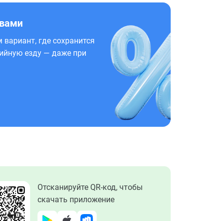
 вами
 вариант, где сохранится
ийную езду — даже при
Отсканируйте QR-код, чтобы
скачать приложение