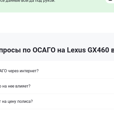
се данные всегда под рукой.
просы по ОСАГО на Lexus GX460 
ГО через интернет?
 на нее влияет?
т на цену полиса?