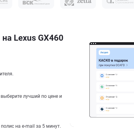
 на Lexus GX460
ителя.
выберите лучший по цене и
олис на e-mail за 5 минут.