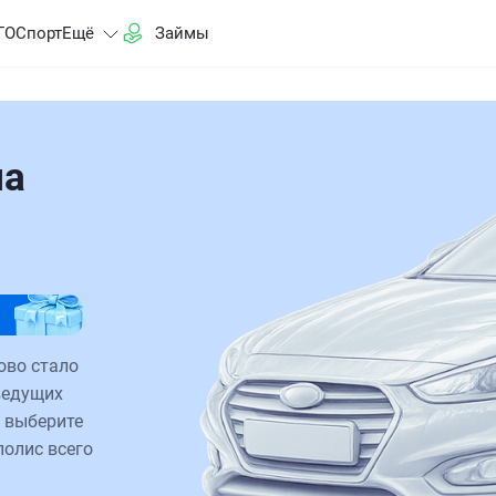
ГО
Спорт
Ещё
Займы
на
ово стало
ведущих
 выберите
полис всего