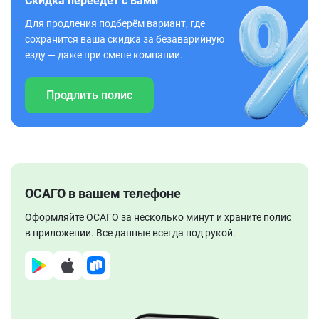
Скидка переедет с вами
Для продления подберём вариант, где
сохранится ваша скидка за безаварийную
езду — даже при смене компании.
Продлить полис
ОСАГО в вашем телефоне
Оформляйте ОСАГО за несколько минут и храните полис
в приложении. Все данные всегда под рукой.