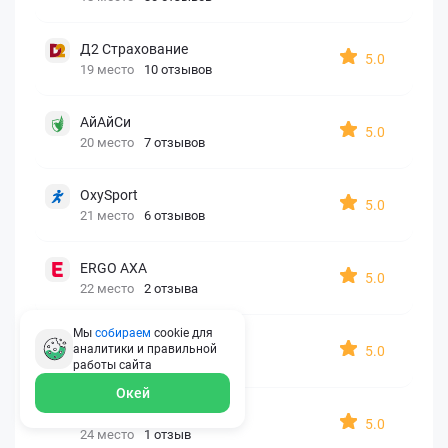
Д2 Страхование
5.0
19 место
10 отзывов
АйАйСи
5.0
20 место
7 отзывов
OxySport
5.0
21 место
6 отзывов
ERGO AXA
5.0
22 место
2 отзыва
Мы
собираем
cookie для
Oxy Travel Premium
аналитики и правильной
5.0
23 место
1 отзыв
работы
сайта
Окей
УралСиб
5.0
24 место
1 отзыв