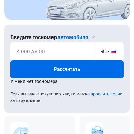
Введите госномер
автомобиля
А 000 АА 00
RUS
Рассчитать
У меня нет госномера
Если вы ранее покупали у нас, то можно
продлить полис
за пару кликов