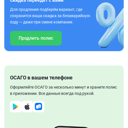
Скидка переедет с вами
Для продления подберём вариант, где
сохранится ваша скидка за безаварийную
езду — даже при смене компании.
Продлить полис
ОСАГО в вашем телефоне
Оформляйте ОСАГО за несколько минут и храните полис
в приложении. Все данные всегда под рукой.