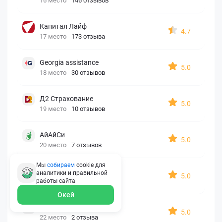
16 место
146 отзывов
Капитал Лайф
4.7
17 место
173 отзыва
Georgia assistance
5.0
18 место
30 отзывов
Д2 Страхование
5.0
19 место
10 отзывов
АйАйСи
5.0
20 место
7 отзывов
Мы
собираем
cookie для
OxySport
аналитики и правильной
5.0
21 место
6 отзывов
работы
сайта
Окей
ERGO AXA
5.0
22 место
2 отзыва