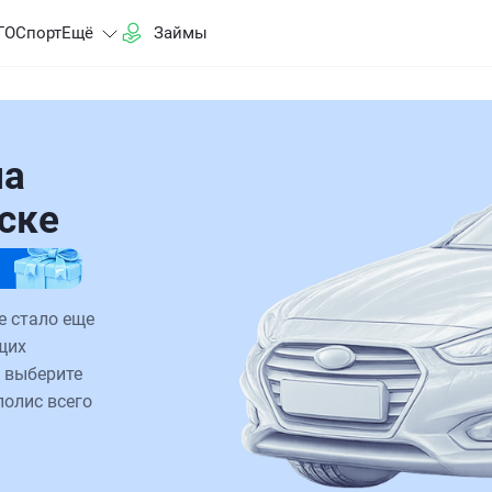
ГО
Спорт
Ещё
Займы
на
ске
е стало еще
щих
 выберите
полис всего