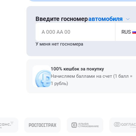
Введите госномер
автомобиля
А 000 АА 00
RUS
У меня нет госномера
100% кешбэк за покупку
Начисляем баллами на счет (1 балл =
1 рубль)