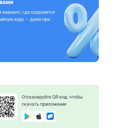
 вами
 вариант, где сохранится
ийную езду — даже при
Отсканируйте QR-код, чтобы
скачать приложение