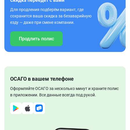
Скидка переедет с вами
Для продления подберём вариант, где
сохранится ваша скидка за безаварийную
езду — даже при смене компании.
Продлить полис
ОСАГО в вашем телефоне
Оформляйте ОСАГО за несколько минут и храните полис
в приложении. Все данные всегда под рукой.