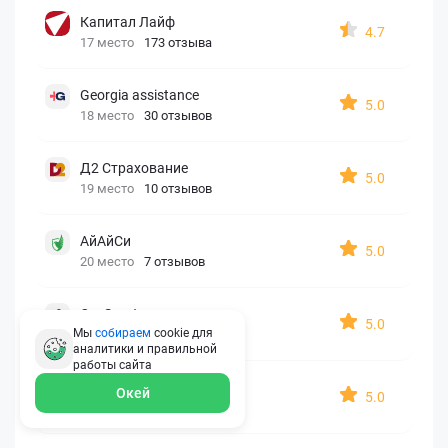
Капитал Лайф
4.7
17 место
173 отзыва
Georgia assistance
5.0
18 место
30 отзывов
Д2 Страхование
5.0
19 место
10 отзывов
АйАйСи
5.0
20 место
7 отзывов
OxySport
5.0
Мы
собираем
cookie для
21 место
6 отзывов
аналитики и правильной
работы
сайта
ERGO AXA
Окей
5.0
22 место
2 отзыва