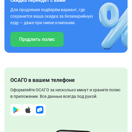
Скидка переедет с вами
Для продления подберём вариант, где
сохранится ваша скидка за безаварийную
езду — даже при смене компании.
Продлить полис
ОСАГО в вашем телефоне
Оформляйте ОСАГО за несколько минут и храните полис
в приложении. Все данные всегда под рукой.