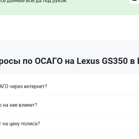
се данные всегда под рукой.
росы по ОСАГО на Lexus GS350 в
ГО через интернет?
 на нее влияет?
т на цену полиса?