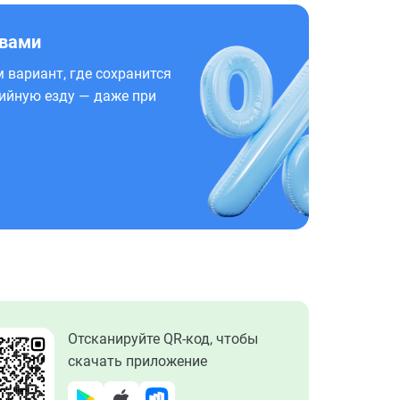
 вами
 вариант, где сохранится
ийную езду — даже при
Отсканируйте QR-код, чтобы
скачать приложение