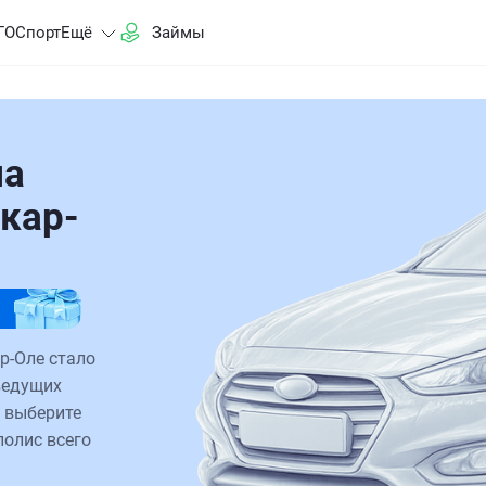
ГО
Спорт
Ещё
Займы
на
кар-
р-Оле стало
ведущих
 выберите
полис всего