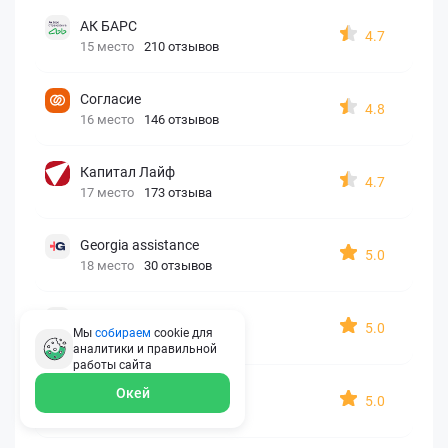
АК БАРС
4.7
15 место
210 отзывов
Согласие
4.8
16 место
146 отзывов
Капитал Лайф
4.7
17 место
173 отзыва
Georgia assistance
5.0
18 место
30 отзывов
Д2 Страхование
5.0
Мы
собираем
cookie для
19 место
10 отзывов
аналитики и правильной
работы
сайта
АйАйСи
Окей
5.0
20 место
7 отзывов