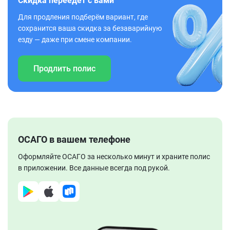
Скидка переедет с вами
Для продления подберём вариант, где
сохранится ваша скидка за безаварийную
езду — даже при смене компании.
Продлить полис
ОСАГО в вашем телефоне
Оформляйте ОСАГО за несколько минут и храните полис
в приложении. Все данные всегда под рукой.