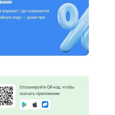
 вами
 вариант, где сохранится
ийную езду — даже при
Отсканируйте QR-код, чтобы
скачать приложение