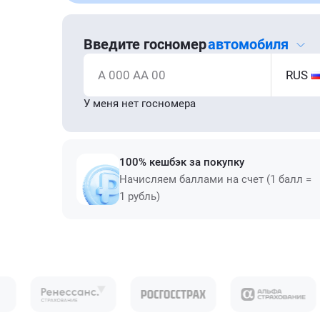
Введите госномер
автомобиля
А 000 АА 00
RUS
У меня нет госномера
100% кешбэк за покупку
Начисляем баллами на счет (1 балл =
1 рубль)