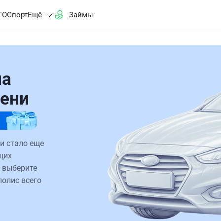
ГО
Спорт
Ещё
Займы
на
мени
и стало еще
щих
 выберите
полис всего