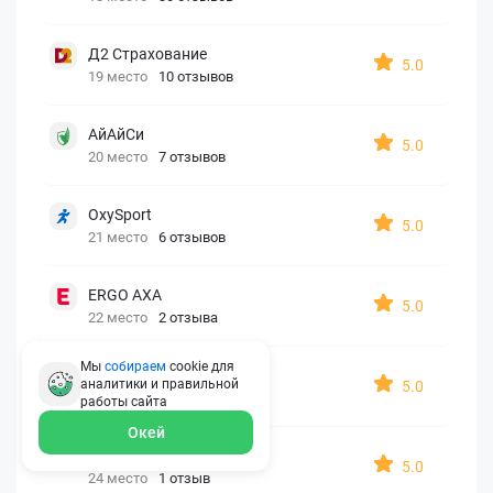
Д2 Страхование
5.0
19 место
10 отзывов
АйАйСи
5.0
20 место
7 отзывов
OxySport
5.0
21 место
6 отзывов
ERGO AXA
5.0
22 место
2 отзыва
Мы
собираем
cookie для
Oxy Travel Premium
аналитики и правильной
5.0
23 место
1 отзыв
работы
сайта
Окей
УралСиб
5.0
24 место
1 отзыв