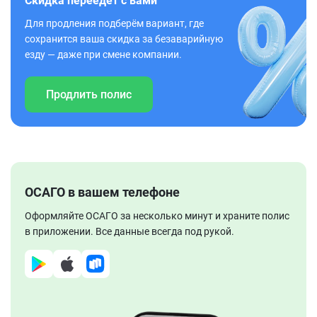
Скидка переедет с вами
Для продления подберём вариант, где
сохранится ваша скидка за безаварийную
езду — даже при смене компании.
Продлить полис
ОСАГО в вашем телефоне
Оформляйте ОСАГО за несколько минут и храните полис
в приложении. Все данные всегда под рукой.