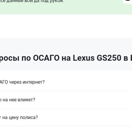
се данные всегда под рукой.
росы по ОСАГО на Lexus GS250 в
ГО через интернет?
 на нее влияет?
т на цену полиса?