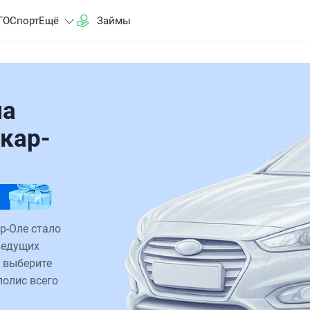
ГО
Спорт
Ещё
Займы
на
кар-
р-Оле стало
ведущих
 выберите
полис всего