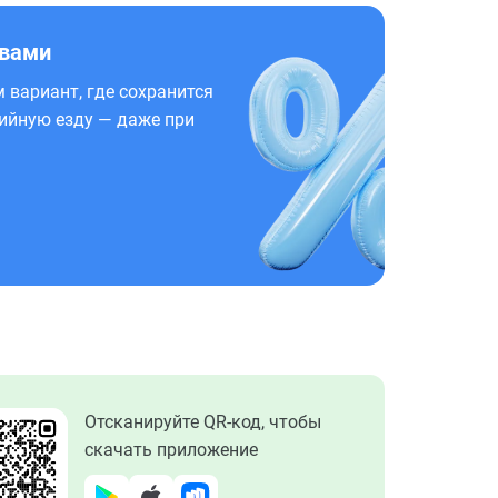
 вами
 вариант, где сохранится
ийную езду — даже при
Отсканируйте QR-код, чтобы
скачать приложение