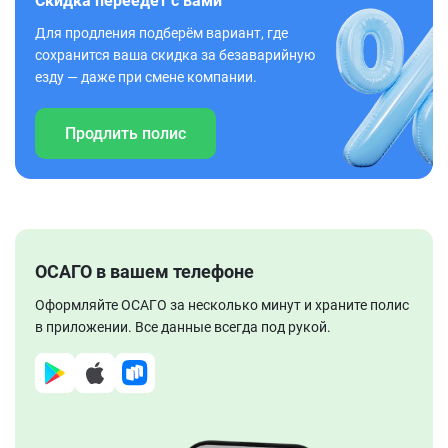
Скидка переедет с вами
Для продления подберём вариант, где
сохранится ваша скидка за безаварийную
езду — даже при смене компании.
Продлить полис
ОСАГО в вашем телефоне
Оформляйте ОСАГО за несколько минут и храните полис
в приложении. Все данные всегда под рукой.