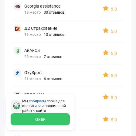
Georgia assistance
5.0
18 место
30 отзывов
Д2 Страхование
5.0
19 место
10 отзывов
АйАйСи
5.0
20 место
7 отзывов
OxySport
5.0
21 место
6 отзывов
ERGO AXA
5.0
22 место
2 отзыва
Мы
собираем
cookie для
аналитики и правильной
работы
сайта
Oxy Travel Premium
Окей
5.0
23 место
1 отзыв