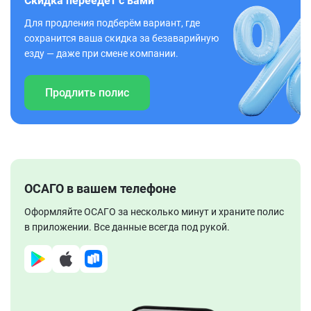
Скидка переедет с вами
Для продления подберём вариант, где
сохранится ваша скидка за безаварийную
езду — даже при смене компании.
Продлить полис
ОСАГО в вашем телефоне
Оформляйте ОСАГО за несколько минут и храните полис
в приложении. Все данные всегда под рукой.