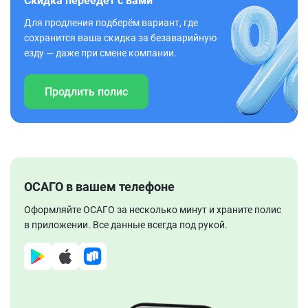
Скидка переедет с вами
Для продления подберём вариант, где
сохранится ваша скидка за безаварийную
езду — даже при смене компании.
Продлить полис
ОСАГО в вашем телефоне
Оформляйте ОСАГО за несколько минут и храните полис
в приложении. Все данные всегда под рукой.