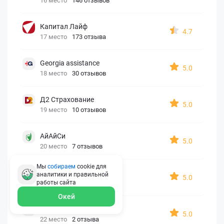
16 место
146 отзывов
Капитал Лайф
4.7
17 место
173 отзыва
Georgia assistance
5.0
18 место
30 отзывов
Д2 Страхование
5.0
19 место
10 отзывов
АйАйСи
5.0
20 место
7 отзывов
Мы
собираем
cookie для
OxySport
аналитики и правильной
5.0
21 место
6 отзывов
работы
сайта
Окей
ERGO AXA
5.0
22 место
2 отзыва