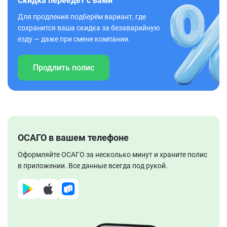
Скидка переедет с вами
Для продления подберём вариант, где
сохранится ваша скидка за безаварийную
езду — даже при смене компании.
Продлить полис
ОСАГО в вашем телефоне
Оформляйте ОСАГО за несколько минут и храните полис
в приложении. Все данные всегда под рукой.