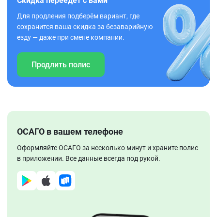
Скидка переедет с вами
Для продления подберём вариант, где
сохранится ваша скидка за безаварийную
езду — даже при смене компании.
Продлить полис
ОСАГО в вашем телефоне
Оформляйте ОСАГО за несколько минут и храните полис
в приложении. Все данные всегда под рукой.