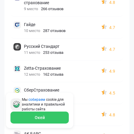
4.8
страхование
9 место
266 отзывов
Гайде
4.7
10 место
287 отзывов
Русский Стандарт
4.7
11 место
253 отзыва
Zetta-Страхование
4.9
12 место
162 отзыва
СберСтрахование
4.5
13 место
326 отзывов
Мы
собираем
cookie для
аналитики и правильной
работы
сайта
Евроинс
4.8
Окей
14 место
187 отзывов
АК БАРС