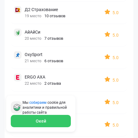
Д2 Страхование
5.0
19 место
10 отзывов
АйАйСи
5.0
20 место
7 отзывов
OxySport
5.0
21 место
6 отзывов
ERGO AXA
5.0
22 место
2 отзыва
Oxy Travel Premium
5.0
Мы
собираем
cookie для
23 место
1 отзыв
аналитики и правильной
работы
сайта
Окей
УралСиб
5.0
24 место
1 отзыв