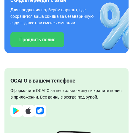
Скидка переедет с вами
Для продления подберём вариант, где
сохранится ваша скидка за безаварийную
езду — даже при смене компании.
Продлить полис
ОСАГО в вашем телефоне
Оформляйте ОСАГО за несколько минут и храните полис
в приложении. Все данные всегда под рукой.