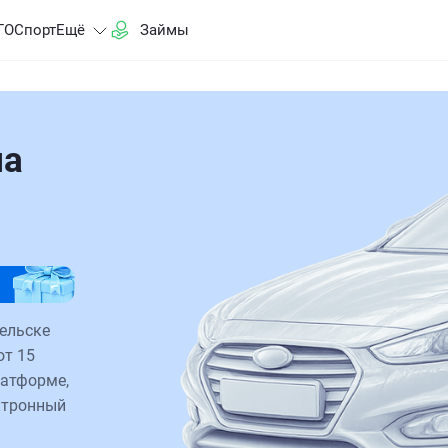
ГО
Спорт
Ещё
Займы
на
ельске
от 15
латформе,
ктронный