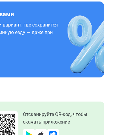
 вами
 вариант, где сохранится
ийную езду — даже при
Отсканируйте QR-код, чтобы
скачать приложение