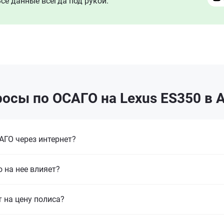
се данные всегда под рукой.
осы по ОСАГО на Lexus ES350 в 
ГО через интернет?
 на нее влияет?
т на цену полиса?