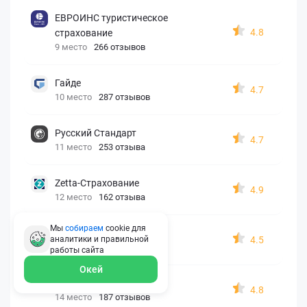
ЕВРОИНС туристическое
4.8
страхование
9 место
266 отзывов
Гайде
4.7
10 место
287 отзывов
Русский Стандарт
4.7
11 место
253 отзыва
Zetta-Страхование
4.9
12 место
162 отзыва
Мы
собираем
cookie для
СберСтрахование
4.5
аналитики и правильной
13 место
326 отзывов
работы
сайта
Окей
Евроинс
4.8
14 место
187 отзывов