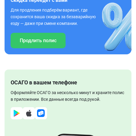
Скидка переедет с вами
Для продления подберём вариант, где
сохранится ваша скидка за безаварийную
езду — даже при смене компании.
Продлить полис
ОСАГО в вашем телефоне
Оформляйте ОСАГО за несколько минут и храните полис
в приложении. Все данные всегда под рукой.