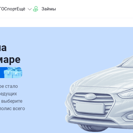
ГО
Спорт
Ещё
Займы
на
маре
ре стало
ведущих
 выберите
полис всего