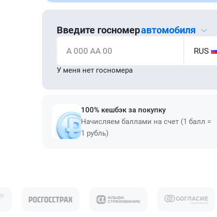
Введите госномер
автомобиля
А 000 АА 00
RUS
У меня нет госномера
100% кешбэк за покупку
Начисляем баллами на счет (1 балл =
1 рубль)