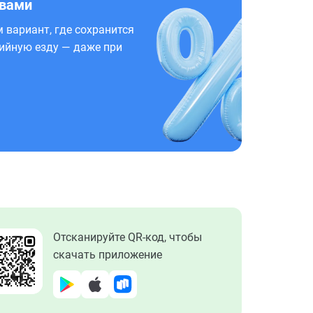
 вами
 вариант, где сохранится
ийную езду — даже при
Отсканируйте QR-код, чтобы
скачать приложение