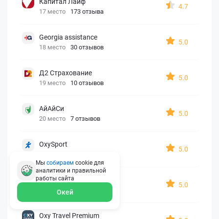
Капитал Лайф
4.7
17 место
173 отзыва
Georgia assistance
5.0
18 место
30 отзывов
Д2 Страхование
5.0
19 место
10 отзывов
АйАйСи
5.0
20 место
7 отзывов
OxySport
5.0
21 место
6 отзывов
Мы
собираем
cookie для
аналитики и правильной
работы
сайта
ERGO AXA
5.0
22 место
2 отзыва
Окей
Oxy Travel Premium