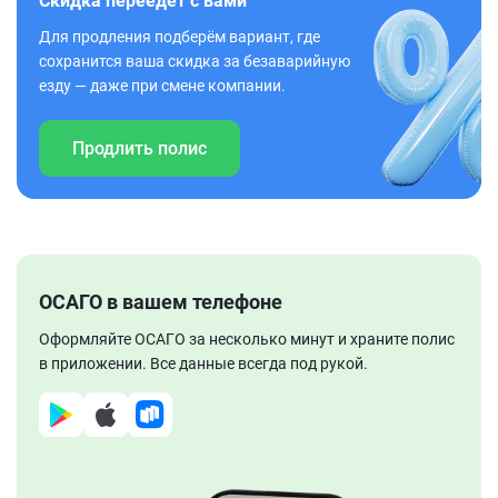
Скидка переедет с вами
Для продления подберём вариант, где
сохранится ваша скидка за безаварийную
езду — даже при смене компании.
Продлить полис
ОСАГО в вашем телефоне
Оформляйте ОСАГО за несколько минут и храните полис
в приложении. Все данные всегда под рукой.