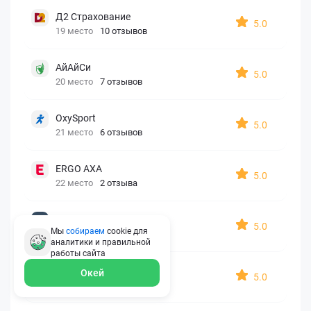
Д2 Страхование
5.0
19 место
10 отзывов
АйАйСи
5.0
20 место
7 отзывов
OxySport
5.0
21 место
6 отзывов
ERGO AXA
5.0
22 место
2 отзыва
Oxy Travel Premium
5.0
Мы
собираем
cookie для
23 место
1 отзыв
аналитики и правильной
работы
сайта
УралСиб
Окей
5.0
24 место
1 отзыв