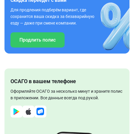
Скидка переедет с вами
Для продления подберём вариант, где
сохранится ваша скидка за безаварийную
езду — даже при смене компании.
Продлить полис
ОСАГО в вашем телефоне
Оформляйте ОСАГО за несколько минут и храните полис
в приложении. Все данные всегда под рукой.