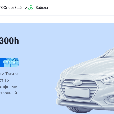
ГО
Спорт
Ещё
Займы
300h
ем Тагиле
от 15
латформе,
ктронный