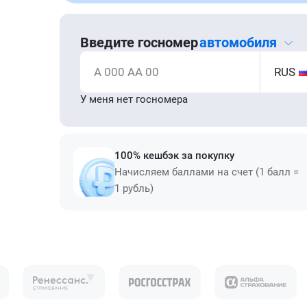
Введите госномер
автомобиля
А 000 АА 00
RUS
У меня нет госномера
100% кешбэк за покупку
Начисляем баллами на счет (1 балл =
1 рубль)