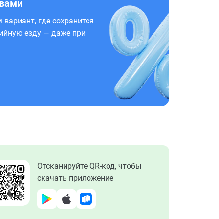
 вами
 вариант, где сохранится
ийную езду — даже при
Отсканируйте QR-код, чтобы
скачать приложение