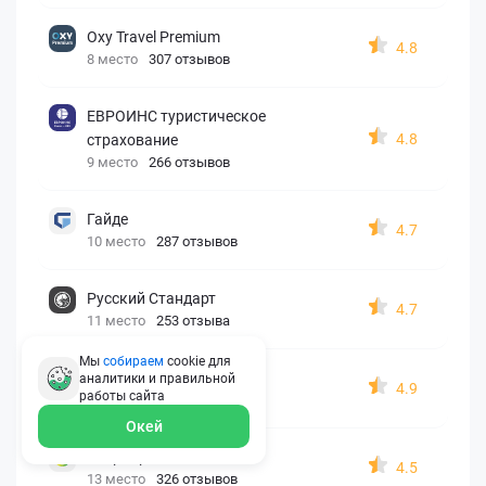
Oxy Travel Premium
4.8
8 место
307 отзывов
ЕВРОИНС туристическое
4.8
страхование
9 место
266 отзывов
Гайде
4.7
10 место
287 отзывов
Русский Стандарт
4.7
11 место
253 отзыва
Мы
собираем
cookie для
Zetta-Страхование
аналитики и правильной
4.9
работы
сайта
12 место
162 отзыва
Окей
СберСтрахование
4.5
13 место
326 отзывов