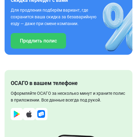
Скидка переедет с вами
Для продления подберём вариант, где
сохранится ваша скидка за безаварийную
езду — даже при смене компании.
Продлить полис
ОСАГО в вашем телефоне
Оформляйте ОСАГО за несколько минут и храните полис
в приложении. Все данные всегда под рукой.