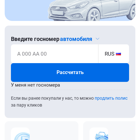
Введите госномер
автомобиля
А 000 АА 00
RUS
Рассчитать
У меня нет госномера
Если вы ранее покупали у нас, то можно
продлить полис
за пару кликов