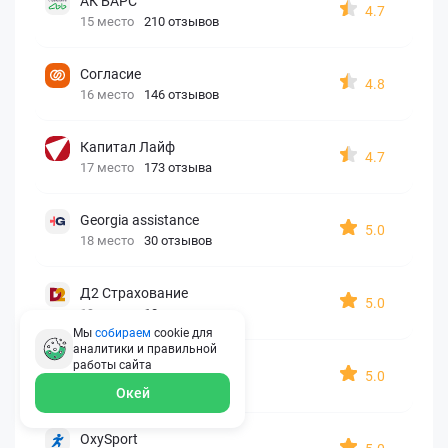
АК БАРС
4.7
15 место
210 отзывов
Согласие
4.8
16 место
146 отзывов
Капитал Лайф
4.7
17 место
173 отзыва
Georgia assistance
5.0
18 место
30 отзывов
Д2 Страхование
5.0
19 место
10 отзывов
Мы
собираем
cookie для
аналитики и правильной
АйАйСи
работы
сайта
5.0
20 место
7 отзывов
Окей
OxySport