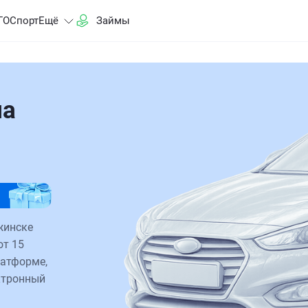
ГО
Спорт
Ещё
Займы
на
жинске
от 15
латформе,
ктронный