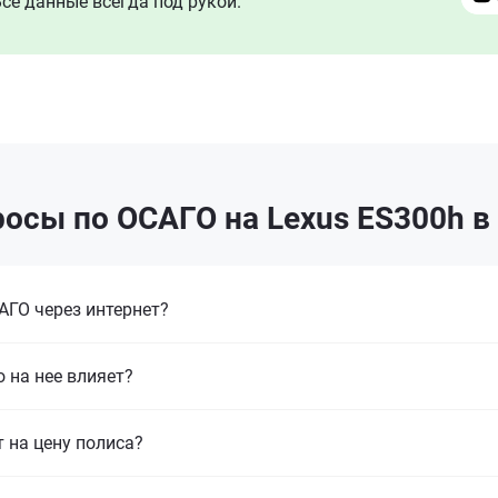
се данные всегда под рукой.
осы по ОСАГО на Lexus ES300h 
ГО через интернет?
 на нее влияет?
т на цену полиса?