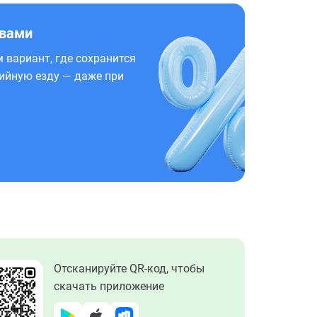
 вами
 вариант, где сохранится
ийную езду — даже при
Отсканируйте QR-код, чтобы
скачать приложение