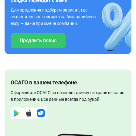
Скидка переедет с вами
Для продления подберём вариант, где
сохранится ваша скидка за безаварийную
езду — даже при смене компании.
Продлить полис
ОСАГО в вашем телефоне
Оформляйте ОСАГО за несколько минут и храните полис
в приложении. Все данные всегда под рукой.