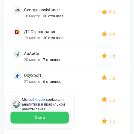
Georgia assistance
5.0
18 место
30 отзывов
Д2 Страхование
5.0
19 место
10 отзывов
АйАйСи
5.0
20 место
7 отзывов
OxySport
5.0
21 место
6 отзывов
ERGO AXA
Мы
собираем
cookie для
5.0
22 место
2 отзыва
аналитики и правильной
работы
сайта
Окей
Oxy Travel Premium
5.0
23 место
1 отзыв