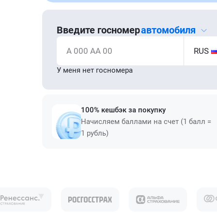
Введите госномер
автомобиля
А 000 АА 00
RUS
У меня нет госномера
100% кешбэк за покупку
Начисляем баллами на счет (1 балл =
1 рубль)