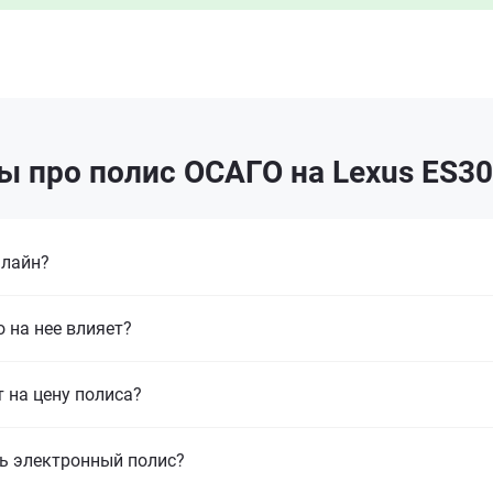
ы про полис ОСАГО на Lexus ES30
нлайн?
 на нее влияет?
т на цену полиса?
ь электронный полис?