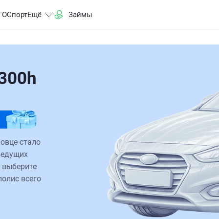
ГО
Спорт
Ещё
Займы
300h
овце стало
ведущих
 выберите
полис всего