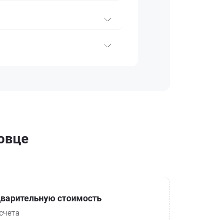
овце
варительную стоимость
счета