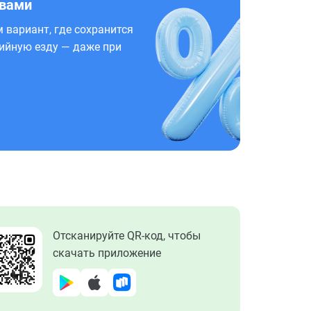
 вами
 вариант, где сохранится
ийную езду — даже при
Отсканируйте QR-код, чтобы
скачать приложение