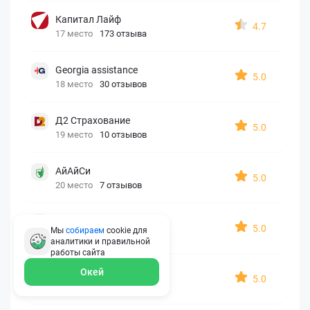
Капитал Лайф
4.7
17 место
173 отзыва
Georgia assistance
5.0
18 место
30 отзывов
Д2 Страхование
5.0
19 место
10 отзывов
АйАйСи
5.0
20 место
7 отзывов
OxySport
5.0
Мы
собираем
cookie для
21 место
6 отзывов
аналитики и правильной
работы
сайта
ERGO AXA
Окей
5.0
22 место
2 отзыва