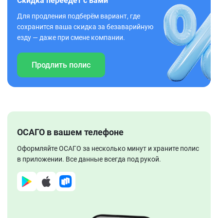
Скидка переедет с вами
Для продления подберём вариант, где
сохранится ваша скидка за безаварийную
езду — даже при смене компании.
Продлить полис
ОСАГО в вашем телефоне
Оформляйте ОСАГО за несколько минут и храните полис
в приложении. Все данные всегда под рукой.