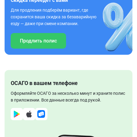
Скидка переедет с вами
Для продления подберём вариант, где
сохранится ваша скидка за безаварийную
езду — даже при смене компании.
Продлить полис
ОСАГО в вашем телефоне
Оформляйте ОСАГО за несколько минут и храните полис
в приложении. Все данные всегда под рукой.