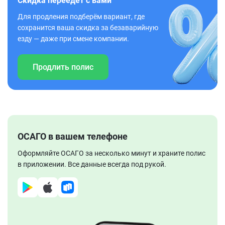
Скидка переедет с вами
Для продления подберём вариант, где
сохранится ваша скидка за безаварийную
езду — даже при смене компании.
Продлить полис
ОСАГО в вашем телефоне
Оформляйте ОСАГО за несколько минут и храните полис
в приложении. Все данные всегда под рукой.