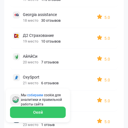
Georgia assistance
5.0
18 место
30 отзывов
Д2 Страхование
5.0
19 место
10 отзывов
АйАйСи
5.0
20 место
7 отзывов
OxySport
5.0
21 место
6 отзывов
Мы
собираем
cookie для
ERGO AXA
аналитики и правильной
5.0
22 место
2 отзыва
работы
сайта
Окей
Oxy Travel Premium
5.0
23 место
1 отзыв