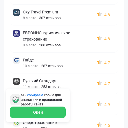
Oxy Travel Premium
4.8
8 место
307 отзывов
ЕВРОИНС туристическое
4.8
страхование
9 место
266 отзывов
Гайде
4.7
10 место
287 отзывов
Русский Стандарт
4.7
11 место
253 отзыва
Мы
собираем
cookie для
аналитики и правильной
Zetta-Страхование
4.9
работы
сайта
12 место
162 отзыва
Окей
СберСтрахование
4.5