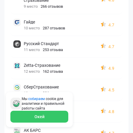
страхование
9 место
266 отзывов
Гайде
4.7
10 место
287 отзывов
Русский Стандарт
4.7
11 место
253 отзыва
Zetta-Страхование
4.9
12 место
162 отзыва
СберСтрахование
4.5
13 место
326 отзывов
Мы
собираем
cookie для
аналитики и правильной
Евроинс
работы
сайта
4.8
14 место
187 отзывов
Окей
АК БАРС